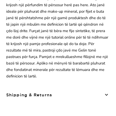
krijosh një përfundim të përsosur herë pas here. Ato janë
ideale për pluhurat dhe make-up mineral, por fijet e buta
janë të përshtatshme për një gamë produktesh dhe do të
të japin një mbulim me definicion të lartë që qëndron në
çdo lloj drite. Furçat janë të bëra me fije sintetike, të prera
me dorë dhe vijnë me një tutorial online për të të ndihmuar
të krijosh një pamje profesionale që do ta doje. Për
rezultate më të mira, pastroji çdo javë me Gelin tonë
pastrues për furça. Pamjet e mrekullueshme fillojnë me një
bazë të përsosur. Apliko në mënyrë të barabartë pluhurat
dhe fondatinat minerale për rezultate të lëmuara dhe me
definicion të lartë.
Shipping & Returns