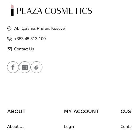
Abi Çarshia, Prizren, Kosovë
+383 48 313 100
Contact Us
ABOUT
MY ACCOUNT
About Us
Login
Conta